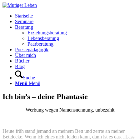
Startseite
Seminare
Beratung
Erziehungsberatung
Lebensberatung
Paarberatung
Poesiepädagogik
Über mich
Bücher
Blog
Suche
Menü
Menü
Ich bin’s – deine Phantasie
|Werbung wegen Namensnennung, unbezahlt|
Heute früh stand jemand an meinem Bett und zerrte an meiner
Bettdecke. Wenn ich eines nicht leiden kann, dann ist es das. „Lass