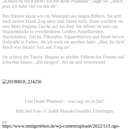
„Kennst du mich nicht? Ich bin deine Phantasie“, sagte sie. „Mach
jetzt, ich habe viel vor mit dir“.
Ihre Stimme klang wie ein Windspiel aus langen Röhren. Sie griff
nach meiner Hand. Zog mich zum Sitzen hoch. Dann wuchtete sie
eine Mary-Poppins-Tasche auf das Bett. Sie öffnete sie und zog
Skizzenblöcke in verschiedenen Größen, Pastellkreiden,
Wachsfarben, Tusche, Ölkreiden, Aquarellfarben und Pinsel hervor.
Holzstifte in Farben, die ich noch nie gesehen habe. „Hier, für dich!
Mach was daraus! Auf, auf. Fang an“.
Sie schloss die Tasche. Begann zu pfeifen. Öffnete das Fenster und
schwebte hinaus. „Bis morgen“, rief sie und verschwand.
Und Deine Phantasie – was sagt sie zu Dir?
Bild und Foto: © Judith Manok-Grundler, Überlingen
https://www.mutigerleben.de/wp-content/uploads/2022/11/Logo-