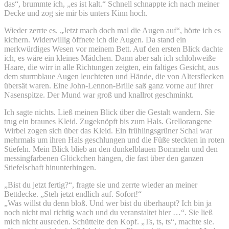
das“, brummte ich, „es ist kalt.“ Schnell schnappte ich nach meiner
Decke und zog sie mir bis unters Kinn hoch.
Wieder zerrte es. „Jetzt mach doch mal die Augen auf“, hörte ich es
kichern. Widerwillig öffnete ich die Augen. Da stand ein
merkwürdiges Wesen vor meinem Bett. Auf den ersten Blick dachte
ich, es wäre ein kleines Mädchen. Dann aber sah ich schlohweiße
Haare, die wirr in alle Richtungen zeigten, ein faltiges Gesicht, aus
dem sturmblaue Augen leuchteten und Hände, die von Altersflecken
übersät waren. Eine John-Lennon-Brille saß ganz vorne auf ihrer
Nasenspitze. Der Mund war groß und knallrot geschminkt.
Ich sagte nichts. Ließ meinen Blick über die Gestalt wandern. Sie
trug ein braunes Kleid. Zugeknöpft bis zum Hals. Grellorangene
Wirbel zogen sich über das Kleid. Ein frühlingsgrüner Schal war
mehrmals um ihren Hals geschlungen und die Füße steckten in roten
Stiefeln. Mein Blick blieb an den dunkelblauen Bommeln und den
messingfarbenen Glöckchen hängen, die fast über den ganzen
Stiefelschaft hinunterhingen.
„Bist du jetzt fertig?“, fragte sie und zerrte wieder an meiner
Bettdecke. „Steh jetzt endlich auf. Sofort!“
„Was willst du denn bloß. Und wer bist du überhaupt? Ich bin ja
noch nicht mal richtig wach und du veranstaltet hier …“. Sie ließ
mich nicht ausreden. Schüttelte den Kopf. „Ts, ts, ts“, machte sie.