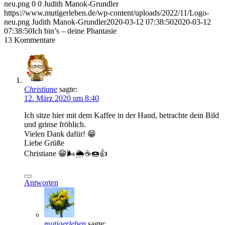
neu.png
0
0
Judith Manok-Grundler
https://www.mutigerleben.de/wp-content/uploads/2022/11/Logo-
neu.png
Judith Manok-Grundler
2020-03-12 07:38:50
2020-03-12
07:38:50
Ich bin’s – deine Phantasie
13
Kommentare
Christiane
sagte:
12. März 2020 um 8:40
Ich sitze hier mit dem Kaffee in der Hand, betrachte dein Bild
und grinse fröhlich.
Vielen Dank dafür! 😁
Liebe Grüße
Christiane 😁🌬️🌦️☕🍩👍
Antworten
mutigerleben
sagte: