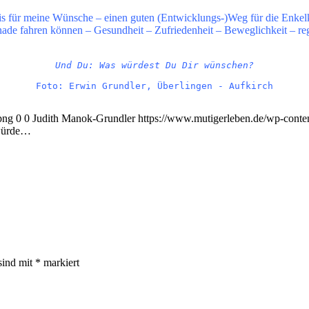
is für meine Wünsche – einen guten (Entwicklungs-)Weg für die Enkel
ade fahren können – Gesundheit – Zufriedenheit – Beweglichkeit – re
Und Du: Was würdest Du Dir wünschen?

png
0
0
Judith Manok-Grundler
https://www.mutigerleben.de/wp-conte
würde…
sind mit
*
markiert