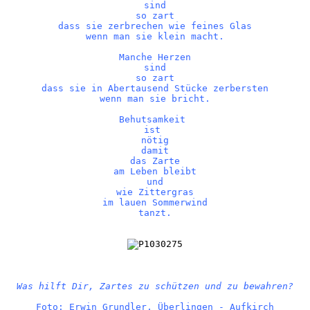
sind

so zart
dass sie zerbrechen wie feines Glas
wenn man sie klein macht.
Manche Herzen
sind

so zart
dass sie 
in Abertausend Stücke 
zerbersten

wenn man sie bricht.
Behutsamkeit 

ist 

nötig
damit
das Zarte
am Leben bleibt

und
wie Zittergras

im lauen Sommerwind

tanzt.
Was hilft Dir, Zartes zu schützen und zu bewahren?
Foto: Erwin Grundler, Überlingen - Aufkirch