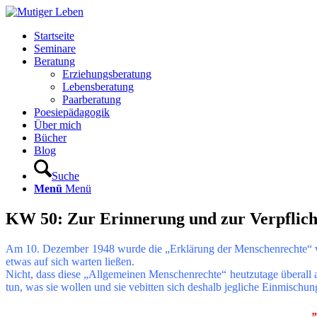
Startseite
Seminare
Beratung
Erziehungsberatung
Lebensberatung
Paarberatung
Poesiepädagogik
Über mich
Bücher
Blog
Suche
Menü
Menü
KW 50: Zur Erinnerung und zur Verpflic
Am 10. Dezember 1948 wurde die „Erklärung der Menschenrechte“ verk
etwas auf sich warten ließen.
Nicht, dass diese „Allgemeinen Menschenrechte“ heutzutage überall a
tun, was sie wollen und sie vebitten sich deshalb jegliche Einmischu
„