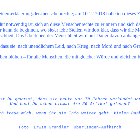
einen-erklaerung-der-menschenrechte; am 10.12.2018 habe ich dieses Zit
olut notwendig ist, sich an diese Menschenrechte zu erinnern und sich d
 kann da beginnen, wo sie/er lebt: Stellen wir dort klar, dass wir die 
Menschheit. Das Überleben der Menschheit wird auf Dauer davon abhäng
dass sie nach unendlichem Leid, nach Krieg, nach Mord und nach Gräue
Leben blühen – für alle Menschen, die mit gleicher Würde und gleiche
st Du gewusst, dass sie heute vor 70 Jahren verkündet wu
Und hast Du schon einmal die 30 Artikel gelesen?

ch freue mich, wenn ihr die Info weiter gebt. Vielen Dan
Foto: Erwin Grundler, Überlingen-Aufkirch