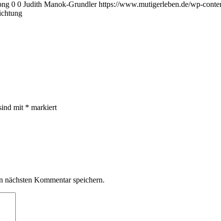
png
0
0
Judith Manok-Grundler
https://www.mutigerleben.de/wp-conte
ichtung
sind mit
*
markiert
n nächsten Kommentar speichern.