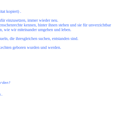
at kopiert) .
afür einzusetzen, immer wieder neu.
Menschenrechte kennen, hinter ihnen stehen und sie für unverzichtbar
en, wie wir miteinander umgehen und leben.
ln, die ihresgleichen suchen, entstanden sind.
n Rechten geboren wurden und werden.
rden?
k.