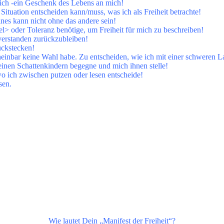
lich -ein Geschenk des Lebens an mich!
 Situation entscheiden kann/muss, was ich als Freiheit betrachte!
ines kann nicht ohne das andere sein!
l> oder Toleranz benötige, um Freiheit für mich zu beschreiben!
nverstanden zurückzubleiben!
ückstecken!
heinbar keine Wahl habe. Zu entscheiden, wie ich mit einer schweren La
 meinen Schattenkindern begegne und mich ihnen stelle!
 wo ich zwischen putzen oder lesen entscheide!
sen.
Wie lautet Dein „Manifest der Freiheit“?