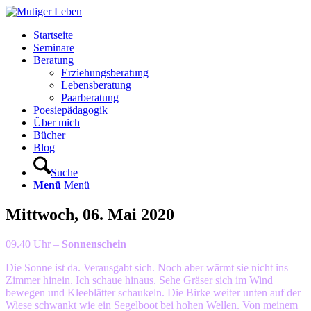
Startseite
Seminare
Beratung
Erziehungsberatung
Lebensberatung
Paarberatung
Poesiepädagogik
Über mich
Bücher
Blog
Suche
Menü
Menü
Mittwoch, 06. Mai 2020
09.40 Uhr –
Sonnenschein
Die Sonne ist da. Verausgabt sich. Noch aber wärmt sie nicht ins
Zimmer hinein. Ich schaue hinaus. Sehe Gräser sich im Wind
bewegen und Kleeblätter schaukeln. Die Birke weiter unten auf der
Wiese schwankt wie ein Segelboot bei hohen Wellen. Von meinem