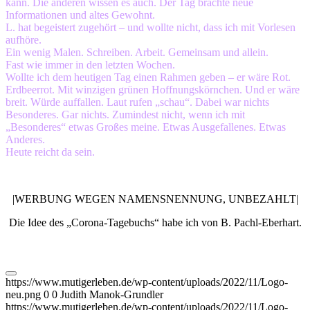
kann. Die anderen wissen es auch. Der Tag brachte neue
Informationen und altes Gewohnt.
L. hat begeistert zugehört – und wollte nicht, dass ich mit Vorlesen
aufhöre.
Ein wenig Malen. Schreiben. Arbeit. Gemeinsam und allein.
Fast wie immer in den letzten Wochen.
Wollte ich dem heutigen Tag einen Rahmen geben – er wäre Rot.
Erdbeerrot. Mit winzigen grünen Hoffnungskörnchen. Und er wäre
breit. Würde auffallen. Laut rufen „schau“. Dabei war nichts
Besonderes. Gar nichts. Zumindest nicht, wenn ich mit
„Besonderes“ etwas Großes meine. Etwas Ausgefallenes. Etwas
Anderes.
Heute reicht da sein.
|WERBUNG WEGEN NAMENSNENNUNG, UNBEZAHLT|
Die Idee des „Corona-Tagebuchs“ habe ich von B. Pachl-Eberhart.
https://www.mutigerleben.de/wp-content/uploads/2022/11/Logo-
neu.png
0
0
Judith Manok-Grundler
https://www.mutigerleben.de/wp-content/uploads/2022/11/Logo-