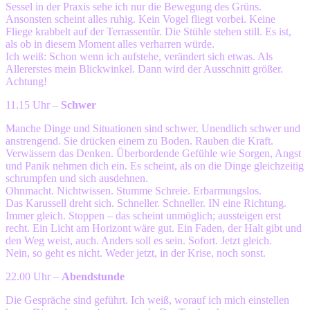
Sessel in der Praxis sehe ich nur die Bewegung des Grüns.
Ansonsten scheint alles ruhig. Kein Vogel fliegt vorbei. Keine
Fliege krabbelt auf der Terrassentür. Die Stühle stehen still. Es ist,
als ob in diesem Moment alles verharren würde.
Ich weiß: Schon wenn ich aufstehe, verändert sich etwas. Als
Allererstes mein Blickwinkel. Dann wird der Ausschnitt größer.
Achtung!
11.15 Uhr –
Schwer
Manche Dinge und Situationen sind schwer. Unendlich schwer und
anstrengend. Sie drücken einem zu Boden. Rauben die Kraft.
Verwässern das Denken. Überbordende Gefühle wie Sorgen, Angst
und Panik nehmen dich ein. Es scheint, als on die Dinge gleichzeitig
schrumpfen und sich ausdehnen.
Ohnmacht. Nichtwissen. Stumme Schreie. Erbarmungslos.
Das Karussell dreht sich. Schneller. Schneller. IN eine Richtung.
Immer gleich. Stoppen – das scheint unmöglich; aussteigen erst
recht. Ein Licht am Horizont wäre gut. Ein Faden, der Halt gibt und
den Weg weist, auch. Anders soll es sein. Sofort. Jetzt gleich.
Nein, so geht es nicht. Weder jetzt, in der Krise, noch sonst.
22.00 Uhr –
Abendstunde
Die Gespräche sind geführt. Ich weiß, worauf ich mich einstellen