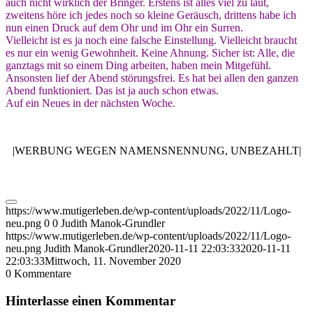
auch nicht wirklich der Bringer. Erstens ist alles viel zu laut,
zweitens höre ich jedes noch so kleine Geräusch, drittens habe ich
nun einen Druck auf dem Ohr und im Ohr ein Surren.
Vielleicht ist es ja noch eine falsche Einstellung. Vielleicht braucht
es nur ein wenig Gewohnheit. Keine Ahnung. Sicher ist: Alle, die
ganztags mit so einem Ding arbeiten, haben mein Mitgefühl.
Ansonsten lief der Abend störungsfrei. Es hat bei allen den ganzen
Abend funktioniert. Das ist ja auch schon etwas.
Auf ein Neues in der nächsten Woche.
|WERBUNG WEGEN NAMENSNENNUNG, UNBEZAHLT|
https://www.mutigerleben.de/wp-content/uploads/2022/11/Logo-
neu.png
0
0
Judith Manok-Grundler
https://www.mutigerleben.de/wp-content/uploads/2022/11/Logo-
neu.png
Judith Manok-Grundler
2020-11-11 22:03:33
2020-11-11
22:03:33
Mittwoch, 11. November 2020
0
Kommentare
Hinterlasse einen Kommentar