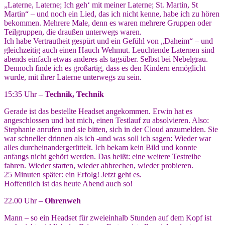
„Laterne, Laterne; Ich geh‘ mit meiner Laterne; St. Martin, St
Martin“ – und noch ein Lied, das ich nicht kenne, habe ich zu hören
bekommen. Mehrere Male, denn es waren mehrere Gruppen oder
Teilgruppen, die draußen unterwegs waren.
Ich habe Vertrautheit gespürt und ein Gefühl von „Daheim“ – und
gleichzeitig auch einen Hauch Wehmut. Leuchtende Laternen sind
abends einfach etwas anderes als tagsüber. Selbst bei Nebelgrau.
Dennoch finde ich es großartig, dass es den Kindern ermöglicht
wurde, mit ihrer Laterne unterwegs zu sein.
15:35 Uhr –
Technik, Technik
Gerade ist das bestellte Headset angekommen. Erwin hat es
angeschlossen und bat mich, einen Testlauf zu absolvieren. Also:
Stephanie anrufen und sie bitten, sich in der Cloud anzumelden. Sie
war schneller drinnen als ich -und was soll ich sagen: Wieder war
alles durcheinandergerüttelt. Ich bekam kein Bild und konnte
anfangs nicht gehört werden. Das heißt: eine weitere Testreihe
fahren. Wieder starten, wieder abbrechen, wieder probieren.
25 Minuten später: ein Erfolg! Jetzt geht es.
Hoffentlich ist das heute Abend auch so!
22.00 Uhr –
Ohrenweh
Mann – so ein Headset für zweieinhalb Stunden auf dem Kopf ist