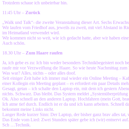
Trotzdem schaue ich unbeirrbar hin.
11:45 Uhr –
Zurück
„Walk und Talk“- die zweite Veranstaltung dieser Art. Sechs Erwachs
Wir laufen vom Friedhof aus, jeweils zu zweit, mit viel Abstand in R
im Heimatland verwendet wird.
Wir kommen nicht so weit, wie ich gedacht hatte, aber wir haben ein
Auch schön.
18.30 Uhr –
Zum Haare raufen
Ja, ich gebe es zu: Ich bin weder besonders Technikbegeistert noch
raufe mir vor Verzweiflung die Haare. So wie heute Nachmittag zum 
Was war? Alles, nichts – oder alles doof.
Seit einiger Zeit habe ich immer mal wieder ein Online Meeting – Ka
einer Kollegin ein Meeting geplant – es erfordert ein paar Details m
Gesagt, getan – ich schalte den Laptop ein, mit dem ich gestern Abe
nichts. Schwarz. Das bleibt. Das System meldet „Systemüberprüfung
Ok. Also schnell an den anderen Laptop. Hochfahren (mein Gott, brauc
Ich atme tief durch. Endlich ist er da und ich kann arbeiten. Schnel
bekommt meine Links nicht.
Langer Rede kurzer Sinn: Der Laptop, der bisher ganz brav alles tat,
Das Ende vom Lied: Zwei Stunden später gebe ich (wir) entnervt auf.
Sch …Technik.