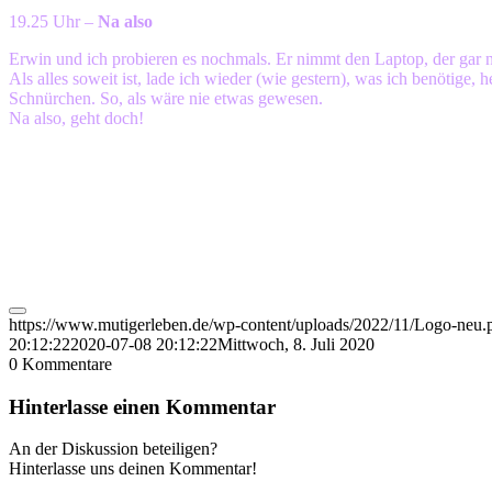
19.25 Uhr –
Na also
Erwin und ich probieren es nochmals. Er nimmt den Laptop, der gar n
Als alles soweit ist, lade ich wieder (wie gestern), was ich benöti
Schnürchen. So, als wäre nie etwas gewesen.
Na also, geht doch!
https://www.mutigerleben.de/wp-content/uploads/2022/11/Logo-neu.
20:12:22
2020-07-08 20:12:22
Mittwoch, 8. Juli 2020
0
Kommentare
Hinterlasse einen Kommentar
An der Diskussion beteiligen?
Hinterlasse uns deinen Kommentar!