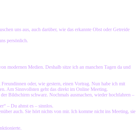
uschen uns aus, auch darüber, wie das erkannte Obst oder Getreide
uns persönlich.
g von modernen Medien. Deshalb sitze ich an manchen Tagen da und
 Freundinnen oder, wie gestern, einen Vortrag. Nun habe ich mit
hen. Am Sinnvollsten geht das direkt im Online Meeting.
ibt der Bildschirm schwarz. Nochmals ausmachen, wieder hochfahren –
r“ – Du ahnst es – sinnlos.
nüber auch. Sie hört nichts von mir. Ich komme nicht ins Meeting, sie
ktionierte.