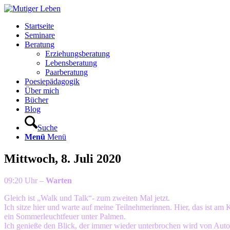
Startseite
Seminare
Beratung
Erziehungsberatung
Lebensberatung
Paarberatung
Poesiepädagogik
Über mich
Bücher
Blog
Suche
Menü
Menü
Mittwoch, 8. Juli 2020
09:20 Uhr –
Warten
Gleich ist „Walk und Talk“- zum zweiten Mal jetzt.
Ich sitze hier und warte auf meine Teilnehmerinnen. Hier, das ist am 
ein Sommerleuchtfeuer unter Palmen.
Ich genieße den Blick, der immer wieder unterbrochen wird von Auto