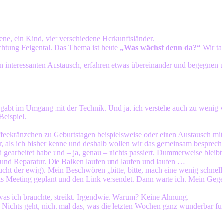
ene, ein Kind, vier verschiedene Herkunftsländer.
ichtung Feigental. Das Thema ist heute
„Was wächst denn da?“
Wir ta
en interessanten Austausch, erfahren etwas übereinander und begegnen 
 begabt im Umgang mit der Technik. Und ja, ich verstehe auch zu weni
Beispiel.
ffeekränzchen zu Geburtstagen beispielsweise oder einen Austausch mit
ehr, als ich bisher kenne und deshalb wollen wir das gemeinsam besprec
nd gearbeitet habe und – ja, genau – nichts passiert. Dummerweise ble
 und Reparatur. Die Balken laufen und laufen und laufen …
ht der ewig). Mein Beschwören „bitte, bitte, mach eine wenig schnelle
l das Meeting geplant und den Link versendet. Dann warte ich. Mein Gege
 was ich brauchte, streikt. Irgendwie. Warum? Keine Ahnung.
 Nichts geht, nicht mal das, was die letzten Wochen ganz wunderbar fun