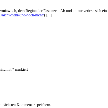
ttwoch, dem Beginn der Fastenzeit. Ab und an nur verirrte sich ein S
1/nicht-mehr-und-noch-nicht/
) […]
sind mit
*
markiert
n nächsten Kommentar speichern.