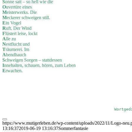
S
onne satt – so hell wie die
O
uvertüre eines
M
eisterwerks. Die
M
eckerer schweigen still.
E
in Vogel
R
uft. Der Wind
F
lüstert leise, lockt
A
lle zu
N
estflucht und
T
räumerei. Im
A
bendhauch
S
chweigen Sorgen – stattdessen
I
nnehalten, schauen, hören, zum Leben
E
rwachen.
https://www.mutigerleben.de/wp-content/uploads/2022/11/Logo-neu.
13:16:37
2019-06-19 13:16:37
Sommerfantasie