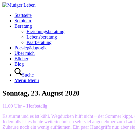
Startseite
Seminare
Beratung
Erziehungsberatung
Lebensberatung
Paarberatung
Poesiepädagogik
Über mich
Bücher
Blog
Suche
Menü
Menü
Sonntag, 23. August 2020
11.00 Uhr –
Herbstelig
Es stürmt und es ist kühl. Wegducken hilft nicht – der Sommer kippt.
Jedenfalls ist es heute wettertechnisch sehr viel angenehmer zum Lauf
Zuhause noch ein wenig aufräumen. Ein paar Handgriffe nur, aber si