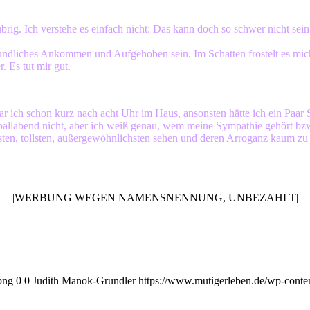
ig. Ich verstehe es einfach nicht: Das kann doch so schwer nicht sei
eundliches Ankommen und Aufgehoben sein. Im Schatten fröstelt es mic
. Es tut mir gut.
r ich schon kurz nach acht Uhr im Haus, ansonsten hätte ich ein Paar
ballabend nicht, aber ich weiß genau, wem meine Sympathie gehört bzw. 
sten, tollsten, außergewöhnlichsten sehen und deren Arroganz kaum zu ü
|WERBUNG WEGEN NAMENSNENNUNG, UNBEZAHLT|
png
0
0
Judith Manok-Grundler
https://www.mutigerleben.de/wp-conte