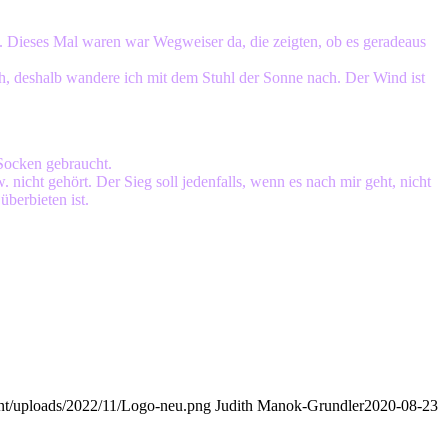
n. Dieses Mal waren war Wegweiser da, die zeigten, ob es geradeaus
h, deshalb wandere ich mit dem Stuhl der Sonne nach. Der Wind ist
 Socken gebraucht.
nicht gehört. Der Sieg soll jedenfalls, wenn es nach mir geht, nicht
berbieten ist.
nt/uploads/2022/11/Logo-neu.png
Judith Manok-Grundler
2020-08-23