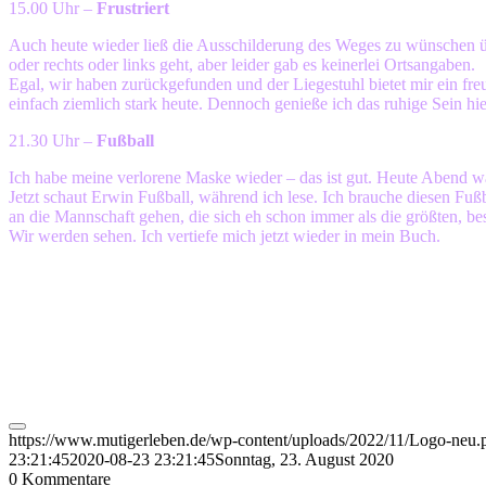
15.00 Uhr –
Frustriert
Auch heute wieder ließ die Ausschilderung des Weges zu wünschen übr
oder rechts oder links geht, aber leider gab es keinerlei Ortsangaben.
Egal, wir haben zurückgefunden und der Liegestuhl bietet mir ein fr
einfach ziemlich stark heute. Dennoch genieße ich das ruhige Sein hier
21.30 Uhr –
Fußball
Ich habe meine verlorene Maske wieder – das ist gut. Heute Abend wa
Jetzt schaut Erwin Fußball, während ich lese. Ich brauche diesen Fuß
an die Mannschaft gehen, die sich eh schon immer als die größten, be
Wir werden sehen. Ich vertiefe mich jetzt wieder in mein Buch.
https://www.mutigerleben.de/wp-content/uploads/2022/11/Logo-neu.
23:21:45
2020-08-23 23:21:45
Sonntag, 23. August 2020
0
Kommentare