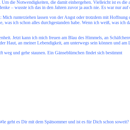
Um die Notwendigkeiten, die damit einhergehen. Vielleicht ist es die a
ke – wusste ich das in den Jahren zuvor ja auch nie. Es war nur auf 
hl: Mich runterziehen lassen von der Angst oder trotzdem mit Hoffnung
e, was ich schon alles durchgestanden habe. Wenn ich weiß, was ich d
gangenheit. Jetzt kann ich mich freuen am Blau des Himmels, an Schäfch
der Haut, an meiner Lebendigkeit, am unterwegs sein können und am 
Stift weg und gehe staunen. Ein Gänseblümchen findet sich bestimmt
Wie geht es Dir mit dem Spätsommer und ist es für Dich schon soweit