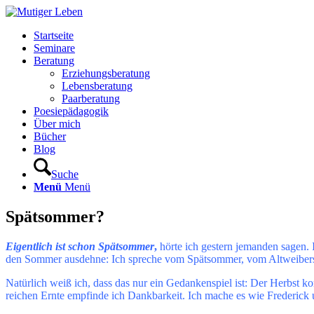
Startseite
Seminare
Beratung
Erziehungsberatung
Lebensberatung
Paarberatung
Poesiepädagogik
Über mich
Bücher
Blog
Suche
Menü
Menü
Spätsommer?
Eigentlich ist schon Spätsommer
,
hörte ich gestern jemanden sagen.
den Sommer ausdehne: Ich spreche vom Spätsommer, vom Altweiber
Natürlich weiß ich, dass das nur ein Gedankenspiel ist: Der Herbst
reichen Ernte empfinde ich Dankbarkeit. Ich mache es wie Frederic