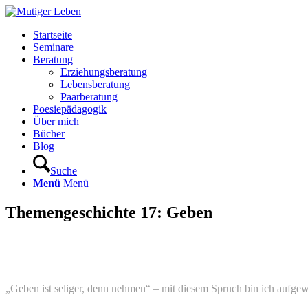
Startseite
Seminare
Beratung
Erziehungsberatung
Lebensberatung
Paarberatung
Poesiepädagogik
Über mich
Bücher
Blog
Suche
Menü
Menü
Themengeschichte 17: Geben
„Geben ist seliger, denn nehmen“ – mit diesem Spruch bin ich aufgewac