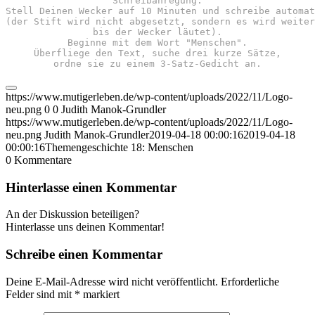
Schreibanregung:
Stell Deinen Wecker auf 10 Minuten und schreibe automat
(der Stift wird nicht abgesetzt, sondern es wird weiter
bis der Wecker läutet).
Beginne mit dem Wort "Menschen".
Überfliege den Text, suche drei kurze Sätze,
ordne sie zu einem 3-Satz-Gedicht an.
https://www.mutigerleben.de/wp-content/uploads/2022/11/Logo-
neu.png
0
0
Judith Manok-Grundler
https://www.mutigerleben.de/wp-content/uploads/2022/11/Logo-
neu.png
Judith Manok-Grundler
2019-04-18 00:00:16
2019-04-18
00:00:16
Themengeschichte 18: Menschen
0
Kommentare
Hinterlasse einen Kommentar
An der Diskussion beteiligen?
Hinterlasse uns deinen Kommentar!
Schreibe einen Kommentar
Deine E-Mail-Adresse wird nicht veröffentlicht.
Erforderliche
Felder sind mit
*
markiert