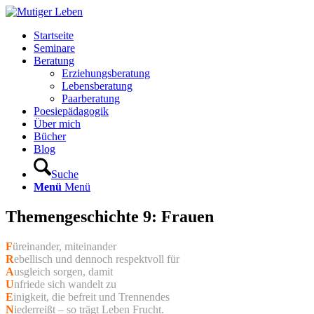
Startseite
Seminare
Beratung
Erziehungsberatung
Lebensberatung
Paarberatung
Poesiepädagogik
Über mich
Bücher
Blog
Suche
Menü
Menü
Themengeschichte 9: Frauen
F
üreinander, miteinander
R
ebellisch und dennoch respektvoll für
A
usgleich sorgen, damit
U
nfriede sich wandelt zu
E
inigkeit, die befreit und Trennendes
N
iederreißt – so trägt Leben Frucht.