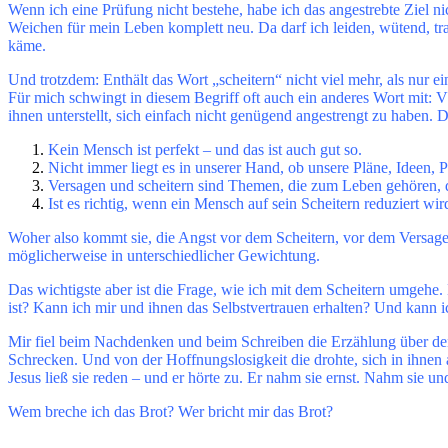
Wenn ich eine Prüfung nicht bestehe, habe ich das angestrebte Ziel nich
Weichen für mein Leben komplett neu. Da darf ich leiden, wütend, trau
käme.
Und trotzdem: Enthält das Wort „scheitern“ nicht viel mehr, als nur ei
Für mich schwingt in diesem Begriff oft auch ein anderes Wort mit:
ihnen unterstellt, sich einfach nicht genügend angestrengt zu haben. 
Kein Mensch ist perfekt – und das ist auch gut so.
Nicht immer liegt es in unserer Hand, ob unsere Pläne, Ideen, 
Versagen und scheitern sind Themen, die zum Leben gehören, de
Ist es richtig, wenn ein Mensch auf sein Scheitern reduziert wi
Woher also kommt sie, die Angst vor dem Scheitern, vor dem Versage
möglicherweise in unterschiedlicher Gewichtung.
Das wichtigste aber ist die Frage, wie ich mit dem Scheitern umgehe
ist? Kann ich mir und ihnen das Selbstvertrauen erhalten? Und kann
Mir fiel beim Nachdenken und beim Schreiben die Erzählung über den
Schrecken. Und von der Hoffnungslosigkeit die drohte, sich in ihnen 
Jesus ließ sie reden – und er hörte zu. Er nahm sie ernst. Nahm sie u
Wem breche ich das Brot? Wer bricht mir das Brot?