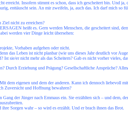
t erreicht. Insofern stimmt es schon, dass ich gescheitert bin. Und ja, 
rig, enttäuscht sein. An mir zweifeln, ja, auch das. Ich darf mich so 
n Ziel nicht zu erreichen?
 VERSAGEN heißt es. Gern werden Menschen, die gescheitert sind, dem
Dabei werden vier Dinge leicht übersehen:
Projekte, Vorhaben aufgehen oder nicht.
nn das Leben ist nicht planbar (wie uns dieses Jahr deutlich vor Augen
rd? Ist sie/er nicht mehr als das Scheitern? Gab es nicht vorher vieles
n? Durch Erziehung und Prägung? Gesellschaftliche Ansprüche? Allmach
. Mit dem eigenen und dem der anderen. Kann ich dennoch liebevoll mit
 ich Zuversicht und Hoffnung bewahren?
 Gang der Jünger nach Emmaus ein. Sie erzählten sich – und dem, der 
auszubreiten.
nd ihre Sorgen wahr – so wird es erzählt. Und er brach ihnen das Brot.