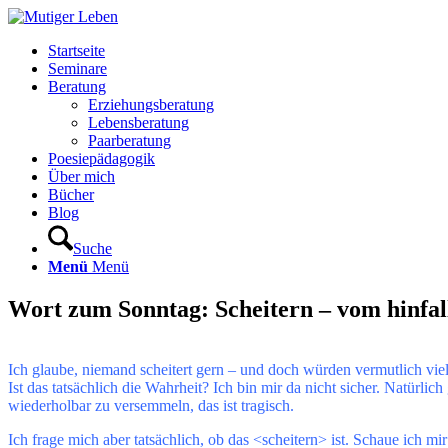
Startseite
Seminare
Beratung
Erziehungsberatung
Lebensberatung
Paarberatung
Poesiepädagogik
Über mich
Bücher
Blog
Suche
Menü
Menü
Wort zum Sonntag: Scheitern – vom hinfall
Ich glaube, niemand scheitert gern – und doch würden vermutlich viel
Ist das tatsächlich die Wahrheit?
Ich bin mir da nicht sicher. Natürlic
wiederholbar zu versemmeln, das ist tragisch.
Ich frage mich aber tatsächlich, ob das <scheitern> ist. Schaue ich mi