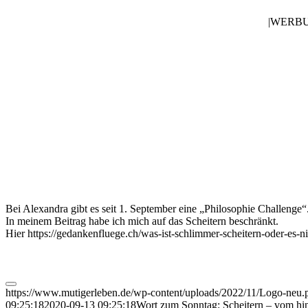
|WERB
Bei Alexandra gibt es seit 1. September eine „Philosophie Challenge
In meinem Beitrag habe ich mich auf das Scheitern beschränkt.
Hier https://gedankenfluege.ch/was-ist-schlimmer-scheitern-oder-es-
https://www.mutigerleben.de/wp-content/uploads/2022/11/Logo-neu.
09:25:18
2020-09-13 09:25:18
Wort zum Sonntag: Scheitern – vom hinf