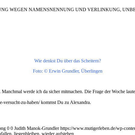
UNG WEGEN NAMENSNENNUNG UND VERLINKUNG, UNBE
Wie denkst Du über das Scheitern?
Foto: © Erwin Grundler, Überlingen
“. Manchmal werde ich da sicher mitmachen. Die Frage der Woche lautet
nie-versucht-zu-haben/ kommst Du zu Alexandra.
png
0
0
Judith Manok-Grundler
https://www.mutigerleben.de/wp-conte
allen, liegenbleiben, wieder aufstehen