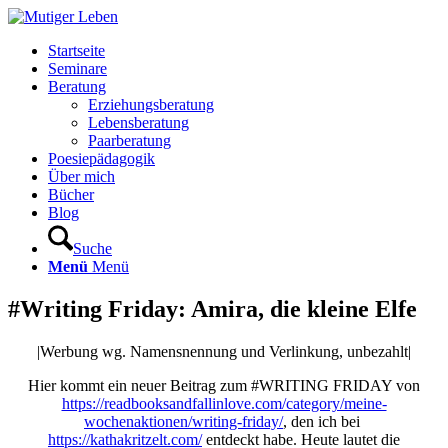
Startseite
Seminare
Beratung
Erziehungsberatung
Lebensberatung
Paarberatung
Poesiepädagogik
Über mich
Bücher
Blog
Suche
Menü
Menü
#Writing Friday: Amira, die kleine Elfe
|Werbung wg. Namensnennung und Verlinkung, unbezahlt|
Hier kommt ein neuer Beitrag zum #WRITING FRIDAY von
https://readbooksandfallinlove.com/category/meine-
wochenaktionen/writing-friday/
, den ich bei
https://kathakritzelt.com/
entdeckt habe. Heute lautet die