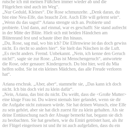
rutsche ich mit meinen Füßchen immer wieder ab und die
Flügelchen sind auch im Weg“.
„Nur Geduld, Kleines“. Die Rose schmunzelte. „Denk daran, du
bist eine Neu-Elfe, das braucht Zeit. Auch Elfe will gelernt sein“.
„Wenn du das sagst!“ Ariana strengte sich an. Probierte und
probierte. Und dann, auf einmal, war es geschafft: Sie stand aufrecht
in der Mitte der Blüte. Hielt sich mit beiden Händchen am
Blütenrand fest und schaute über ihn hinaus.
„Du, Rose, sag mal, wo bin ich? Die Elfenwiese ist das doch gewiss
nicht. Es riecht so anders hier“. Sie hielt das Näschen in die Luft.
„Es riecht anders. Fremd. Unbekannt. „Nein, ich kenne den Geruch
nicht!“, sagte sie zur Rose. „Das ist Menschengeruch“, antwortete
die Rose, oder genauer: Kindergeruch. Du bist hier, weil du Mia
helfen sollst. Sie ist ein kleines Mädchen, das alle Freude verloren
hat“.
Ariana erschrak. „Aber, aber“, stammelte sie, „Das kann ich doch
nicht. Ich bin doch viel zu klein dafür“.
„Nein, Ariana, das bist du nicht. Du weißt, dass die <Große Mutter>
eine kluge Frau ist. Du wärest niemals hier gelandet, wenn sie dir
die Aufgabe nicht zutrauen würde. Sie hat deinen Wunsch, eine Elfe
zu sein gehört, aber sie hat dich zuerst für zu klein gehalten. Als sie
deine Enttäuschung nach der Absage bemerkt hat, begann sie dich
zu beobachten. Sie hat gesehen, wie du Emiri getröstet hast, als ihr
der Flügel eingerissen ist und ihr ist auch aufgefallen, dass du ein