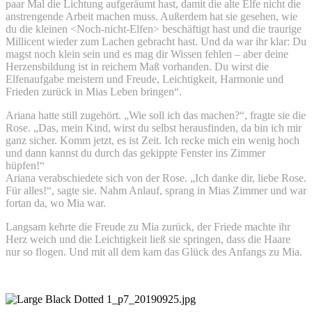
paar Mal die Lichtung aufgeräumt hast, damit die alte Elfe nicht die
anstrengende Arbeit machen muss. Außerdem hat sie gesehen, wie
du die kleinen <Noch-nicht-Elfen> beschäftigt hast und die traurige
Millicent wieder zum Lachen gebracht hast. Und da war ihr klar: Du
magst noch klein sein und es mag dir Wissen fehlen – aber deine
Herzensbildung ist in reichem Maß vorhanden. Du wirst die
Elfenaufgabe meistern und Freude, Leichtigkeit, Harmonie und
Frieden zurück in Mias Leben bringen“.
Ariana hatte still zugehört. „Wie soll ich das machen?“, fragte sie die
Rose. „Das, mein Kind, wirst du selbst herausfinden, da bin ich mir
ganz sicher. Komm jetzt, es ist Zeit. Ich recke mich ein wenig hoch
und dann kannst du durch das gekippte Fenster ins Zimmer
hüpfen!“
Ariana verabschiedete sich von der Rose. „Ich danke dir, liebe Rose.
Für alles!“, sagte sie. Nahm Anlauf, sprang in Mias Zimmer und war
fortan da, wo Mia war.
Langsam kehrte die Freude zu Mia zurück, der Friede machte ihr
Herz weich und die Leichtigkeit ließ sie springen, dass die Haare
nur so flogen. Und mit all dem kam das Glück des Anfangs zu Mia.