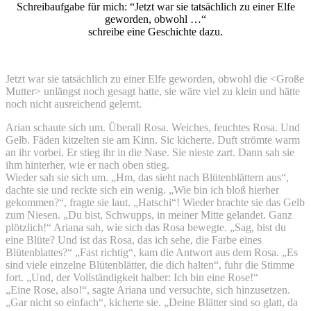
Schreibaufgabe für mich: “Jetzt war sie tatsächlich zu einer Elfe
geworden, obwohl …“
schreibe eine Geschichte dazu.
Jetzt war sie tatsächlich zu einer Elfe geworden, obwohl die <Große
Mutter> unlängst noch gesagt hatte, sie wäre viel zu klein und hätte
noch nicht ausreichend gelernt.
Arian schaute sich um. Überall Rosa. Weiches, feuchtes Rosa. Und
Gelb. Fäden kitzelten sie am Kinn. Sic kicherte. Duft strömte warm
an ihr vorbei. Er stieg ihr in die Nase. Sie nieste zart. Dann sah sie
ihm hinterher, wie er nach oben stieg.
Wieder sah sie sich um. „Hm, das sieht nach Blütenblättern aus“,
dachte sie und reckte sich ein wenig. „Wie bin ich bloß hierher
gekommen?“, fragte sie laut. „Hatschi“! Wieder brachte sie das Gelb
zum Niesen. „Du bist, Schwupps, in meiner Mitte gelandet. Ganz
plötzlich!“ Ariana sah, wie sich das Rosa bewegte. „Sag, bist du
eine Blüte? Und ist das Rosa, das ich sehe, die Farbe eines
Blütenblattes?“ „Fast richtig“, kam die Antwort aus dem Rosa. „Es
sind viele einzelne Blütenblätter, die dich halten“, fuhr die Stimme
fort. „Und, der Vollständigkeit halber: Ich bin eine Rose!“
„Eine Rose, also!“, sagte Ariana und versuchte, sich hinzusetzen.
„Gar nicht so einfach“, kicherte sie. „Deine Blätter sind so glatt, da