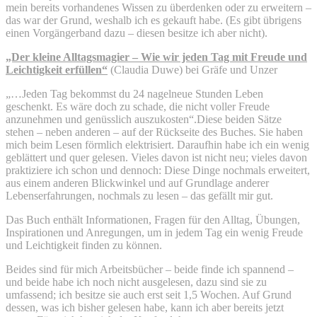
mein bereits vorhandenes Wissen zu überdenken oder zu erweitern –
das war der Grund, weshalb ich es gekauft habe. (Es gibt übrigens
einen Vorgängerband dazu – diesen besitze ich aber nicht).
„Der kleine Alltagsmagier – Wie wir jeden Tag mit Freude und
Leichtigkeit erfüllen“
(Claudia Duwe) bei Gräfe und Unzer
„…Jeden Tag bekommst du 24 nagelneue Stunden Leben
geschenkt. Es wäre doch zu schade, die nicht voller Freude
anzunehmen und genüsslich auszukosten“.
Diese beiden Sätze
stehen – neben anderen – auf der Rückseite des Buches. Sie haben
mich beim Lesen förmlich elektrisiert. Daraufhin habe ich ein wenig
geblättert und quer gelesen. Vieles davon ist nicht neu; vieles davon
praktiziere ich schon und dennoch: Diese Dinge nochmals erweitert,
aus einem anderen Blickwinkel und auf Grundlage anderer
Lebenserfahrungen, nochmals zu lesen – das gefällt mir gut.
Das Buch enthält Informationen, Fragen für den Alltag, Übungen,
Inspirationen und Anregungen, um in jedem Tag ein wenig Freude
und Leichtigkeit finden zu können.
Beides sind für mich Arbeitsbücher – beide finde ich spannend –
und beide habe ich noch nicht ausgelesen, dazu sind sie zu
umfassend; ich besitze sie auch erst seit 1,5 Wochen. Auf Grund
dessen, was ich bisher gelesen habe, kann ich aber bereits jetzt