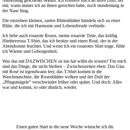
Namenstag geschenkt bekam. Ich erinnere mich an ihren Duft, der
mir, wann immer ich an ihnen gerochen habe, noch stundenlang in
der Nase hing.
Die einzelnen kleinen, zarten Blütenblätter bündeln sich zu einer
Blüte, die ich mit Harmonie und Lebensfreude verbinde.
Ich liebe auch rosarote Rosen, meine rosarote Tinte, das kräftig
Himbeerrosa T-Shirt, das ich besitze und einen Rosé, der in der
Abendsonne leuchtet. Und wenn ich ein rosarotes Shirt trage, fühle
ich Wärme und Geborgenheit.
Was das mit DAZWISCHEN zu tun hat willst du wissen? Für mich
sind das Dinge, die nicht bleiben – Zwischenzeiten eben: Das Glas
mit Rosé ist irgendwann leer, das T-Shirt kommt in die
Waschmaschine, die Rosenblätter welken und der Duft der
„Pfingstnägele“ verschwindet früher oder später. Und doch: Alles
war und kommt, so oder ähnlich, wieder.
Einen guten Start in die neue Woche wünsche ich dir.