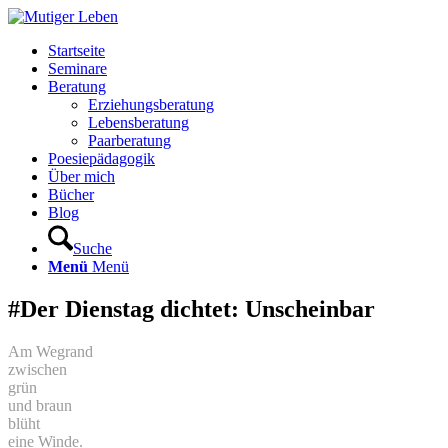
Startseite
Seminare
Beratung
Erziehungsberatung
Lebensberatung
Paarberatung
Poesiepädagogik
Über mich
Bücher
Blog
Suche
Menü
Menü
#Der Dienstag dichtet: Unscheinbar
Am Wegrand
zwischen
grün
und braun
blüht
eine Winde.