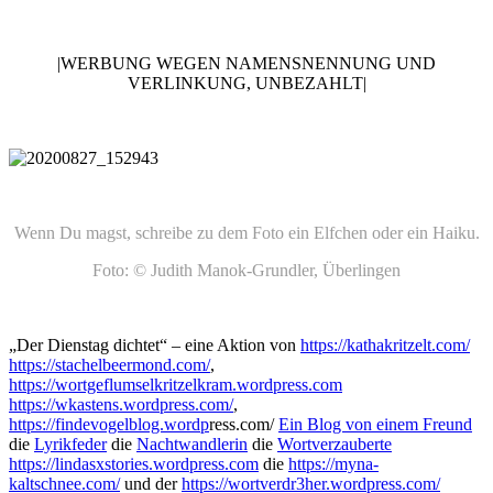
|WERBUNG WEGEN NAMENSNENNUNG UND
VERLINKUNG, UNBEZAHLT|
Wenn Du magst, schreibe zu dem Foto ein Elfchen oder ein Haiku.
Foto: © Judith Manok-Grundler, Überlingen
„Der Dienstag dichtet“ – eine Aktion von
https://kathakritzelt.com/
https://stachelbeermond.com/
,
https://wortgeflumselkritzelkram.wordpress.com
https://wkastens.wordpress.com/
,
https://findevogelblog.wordp
ress.com/
Ein Blog von einem
Freund
die
Lyrikfeder
die
Nachtwandlerin
die
Wortverzauberte
https://lindasxstories.wordpress.com
die
https://myna-
kaltschnee.com/
und der
https://wortverdr3her.wordpress.com/