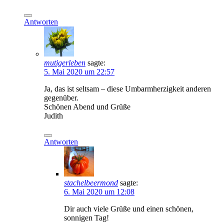
Antworten
mutigerleben
sagte:
5. Mai 2020 um 22:57
Ja, das ist seltsam – diese Umbarmherzigkeit anderen
gegenüber.
Schönen Abend und Grüße
Judith
Antworten
stachelbeermond
sagte:
6. Mai 2020 um 12:08
Dir auch viele Grüße und einen schönen,
sonnigen Tag!