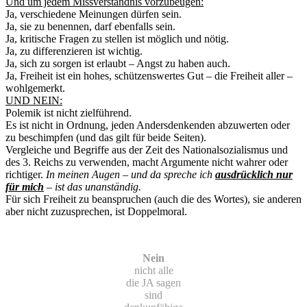
Und um jedem Missverständnis vorzubeugen:
Ja, verschiedene Meinungen dürfen sein.
Ja, sie zu benennen, darf ebenfalls sein.
Ja, kritische Fragen zu stellen ist möglich und nötig.
Ja, zu differenzieren ist wichtig.
Ja, sich zu sorgen ist erlaubt – Angst zu haben auch.
Ja, Freiheit ist ein hohes, schützenswertes Gut – die Freiheit aller –
wohlgemerkt.
UND NEIN:
Polemik ist nicht zielführend.
Es ist nicht in Ordnung, jeden Andersdenkenden abzuwerten oder
zu beschimpfen (und das gilt für beide Seiten).
Vergleiche und Begriffe aus der Zeit des Nationalsozialismus und
des 3. Reichs zu verwenden, macht Argumente nicht wahrer oder
richtiger.
In meinen Augen – und da spreche ich
ausdrücklich nur
für mich
– ist das unanständig.
Für sich Freiheit zu beanspruchen (auch die des Wortes), sie anderen
aber nicht zuzusprechen, ist Doppelmoral.
Nein
nicht alle
die JA sagen
sind