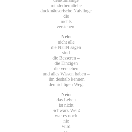
denkunfähige
minderbemittelte
duckmäuserische Naivlinge
die
nichts
verstehen.
Nein
nicht alle
die NEIN sagen
sind
die Besseren –
die Einzigen
die verstehen
und alles Wissen haben –
ihn deshalb kennen
den richtigen Weg.
Nein
das Leben
ist nicht
Schwarz-Weiß
war es noch
nie
wird
es