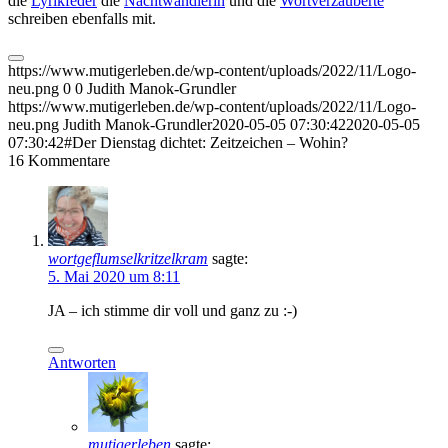
die
Lyrikfeder
die
Nachtwandlerin
und die
Wortverzauberte
schreiben ebenfalls mit.
https://www.mutigerleben.de/wp-content/uploads/2022/11/Logo-
neu.png
0
0
Judith Manok-Grundler
https://www.mutigerleben.de/wp-content/uploads/2022/11/Logo-
neu.png
Judith Manok-Grundler
2020-05-05 07:30:42
2020-05-05
07:30:42
#Der Dienstag dichtet: Zeitzeichen – Wohin?
16
Kommentare
wortgeflumselkritzelkram
sagte:
5. Mai 2020 um 8:11
JA – ich stimme dir voll und ganz zu :-)
Antworten
mutigerleben
sagte: