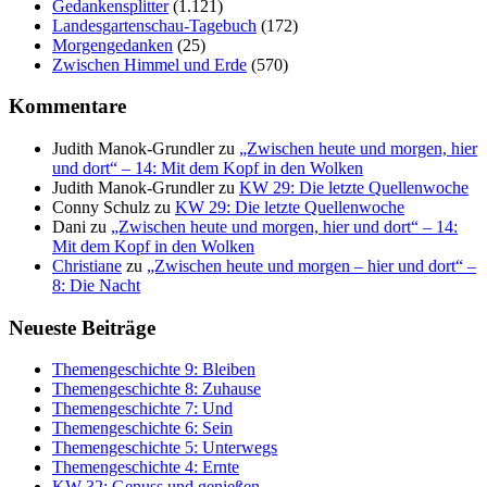
Gedankensplitter
(1.121)
Landesgartenschau-Tagebuch
(172)
Morgengedanken
(25)
Zwischen Himmel und Erde
(570)
Kommentare
Judith Manok-Grundler
zu
„Zwischen heute und morgen, hier
und dort“ – 14: Mit dem Kopf in den Wolken
Judith Manok-Grundler
zu
KW 29: Die letzte Quellenwoche
Conny Schulz
zu
KW 29: Die letzte Quellenwoche
Dani
zu
„Zwischen heute und morgen, hier und dort“ – 14:
Mit dem Kopf in den Wolken
Christiane
zu
„Zwischen heute und morgen – hier und dort“ –
8: Die Nacht
Neueste Beiträge
Themengeschichte 9: Bleiben
Themengeschichte 8: Zuhause
Themengeschichte 7: Und
Themengeschichte 6: Sein
Themengeschichte 5: Unterwegs
Themengeschichte 4: Ernte
KW 32: Genuss und genießen