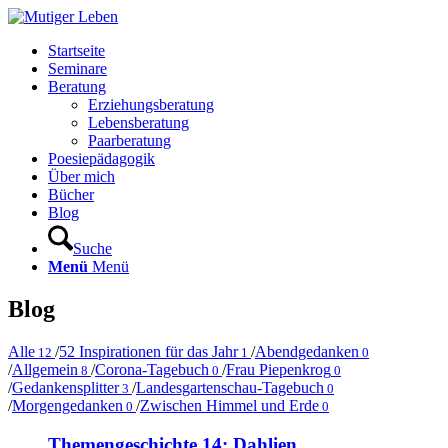
Startseite
Seminare
Beratung
Erziehungsberatung
Lebensberatung
Paarberatung
Poesiepädagogik
Über mich
Bücher
Blog
Suche
Menü
Menü
Blog
Alle
/
52 Inspirationen für das Jahr
/
Abendgedanken
12
1
0
/
Allgemein
/
Corona-Tagebuch
/
Frau Piepenkrog
8
0
0
/
Gedankensplitter
/
Landesgartenschau-Tagebuch
3
0
/
Morgengedanken
/
Zwischen Himmel und Erde
0
0
Themengeschichte 14: Dahlien