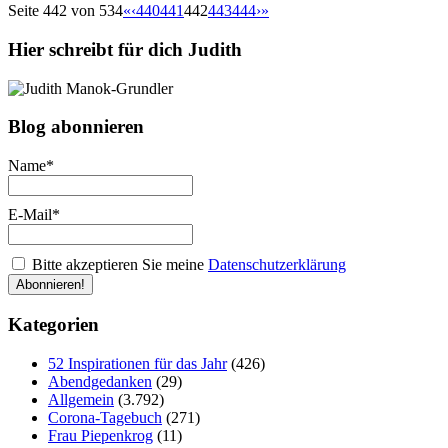
Seite 442 von 534
«
‹
440
441
442
443
444
›
»
Hier schreibt für dich Judith
Blog abonnieren
Name*
E-Mail*
Bitte akzeptieren Sie meine
Datenschutzerklärung
Kategorien
52 Inspirationen für das Jahr
(426)
Abendgedanken
(29)
Allgemein
(3.792)
Corona-Tagebuch
(271)
Frau Piepenkrog
(11)