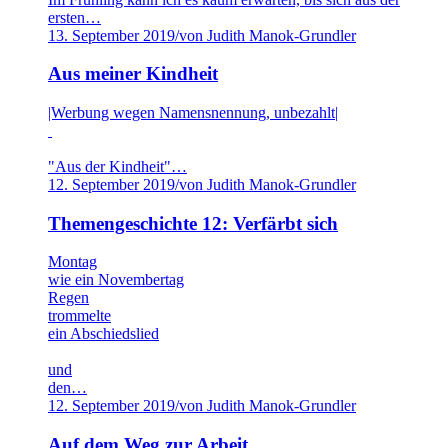
ersten…
13. September 2019
/
von Judith Manok-Grundler
Aus meiner Kindheit
|Werbung wegen Namensnennung, unbezahlt|
"Aus der Kindheit"…
12. September 2019
/
von Judith Manok-Grundler
Themengeschichte 12: Verfärbt sich
Montag
wie ein Novembertag
Regen
trommelte
ein Abschiedslied
und
den…
12. September 2019
/
von Judith Manok-Grundler
Auf dem Weg zur Arbeit